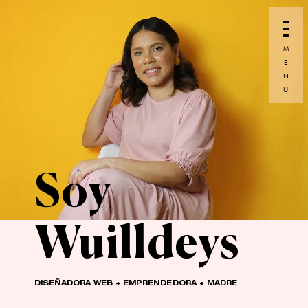
M
E
N
U
Soy
Wuilldeys
DISEÑADORA WEB + EMPRENDEDORA + MADRE